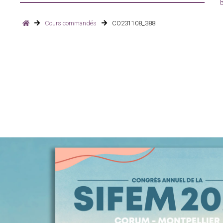
Cours commandés
CO231108_388