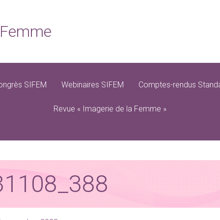
la Femme
ongrès SIFEM
Webinaires SIFEM
Comptes-rendus Standa
Revue « Imagerie de la Femme »
31108_388