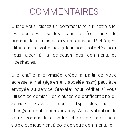
COMMENTAIRES
Agenda
Congrès SIFEM
Quand vous laissez un commentaire sur notre site,
les données inscrites dans le formulaire de
Webinaires SIFEM
commentaire, mais aussi votre adresse IP et l’agent
utilisateur de votre navigateur sont collectés pour
Comptes-rendus Standardisés
nous aider à la détection des commentaires
indésirables.
Sifem junior
News – Actus
Une chaîne anonymisée créée à partir de votre
Bourse de recherche SIFEM
adresse e-mail (également appelée hash) peut être
envoyée au service Gravatar pour vérifier si vous
Bourses SIFEM Junior – Congrès
utilisez ce dernier. Les clauses de confidentialité du
internationaux
service Gravatar sont disponibles ici :
Cas cliniques : Sein
https://automattic.com/privacy/. Après validation de
Cas cliniques : pelvis
votre commentaire, votre photo de profil sera
Coin du DES
visible publiquement à coté de votre commentaire.