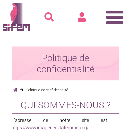
Accueil
SIFEM
Politique de
Rencontre avec le Président
confidentialité
Voix du bureau
L’équipe SIFEM 2025
Recommandations pour la pratique
Politique de confidentialité
Formation
QUI SOMMES-NOUS ?
Le dépistage
Cours
L’adresse de notre site est :
Ateliers-Formations
https://www.imageriedelafemme.org/
.