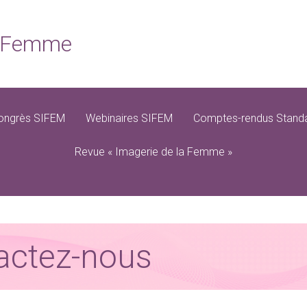
la Femme
ongrès SIFEM
Webinaires SIFEM
Comptes-rendus Standa
Revue « Imagerie de la Femme »
actez-nous