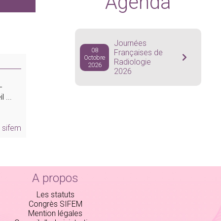
Agenda
Journées
08
Françaises de
Octobre
Radiologie
2026
2026
–
 ...
a sifem
A propos
Les statuts
Congrès SIFEM
Mention légales