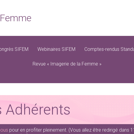
la Femme
ongrès SIFEM
Webinaires SIFEM
Comptes-rendus Standa
Revue « Imagerie de la Femme »
 Adhérents
vous
pour en profiter pleinement.
(Vous allez être redirigé dans 