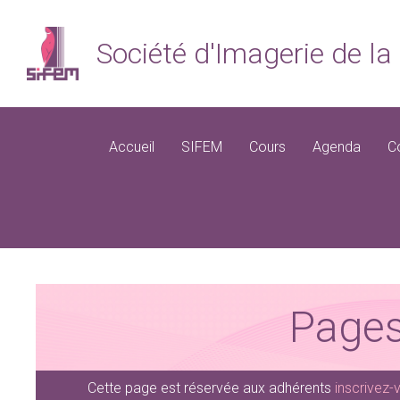
Société d'Imagerie de 
Accueil
SIFEM
Cours
Agenda
C
Pages
Cette page est réservée aux adhérents
inscrivez-