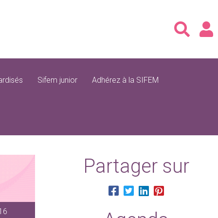
rdisés
Sifem junior
Adhérez à la SIFEM
Partager sur
116