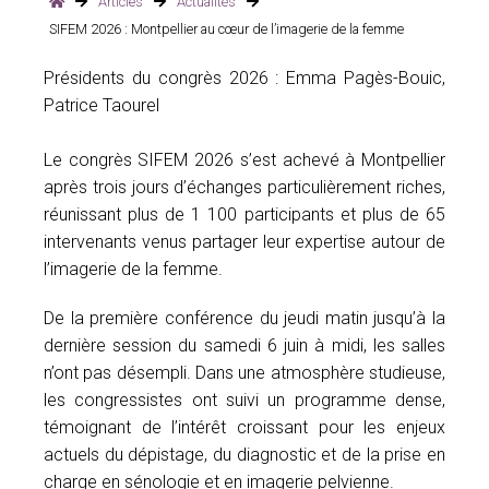
Articles
Actualités
Adhérez à la SIFEM
SIFEM 2026 : Montpellier au cœur de l’imagerie de la femme
Présidents du congrès 2026 : Emma Pagès-Bouic,
Revue « Imagerie de la Femme »
Patrice Taourel
Le congrès SIFEM 2026 s’est achevé à Montpellier
après trois jours d’échanges particulièrement riches,
réunissant plus de 1 100 participants et plus de 65
intervenants venus partager leur expertise autour de
l’imagerie de la femme.
De la première conférence du jeudi matin jusqu’à la
dernière session du samedi 6 juin à midi, les salles
n’ont pas désempli. Dans une atmosphère studieuse,
les congressistes ont suivi un programme dense,
témoignant de l’intérêt croissant pour les enjeux
actuels du dépistage, du diagnostic et de la prise en
charge en sénologie et en imagerie pelvienne.