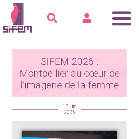
Accueil
SIFEM
SIFEM 2026 :
Rencontre avec le Président
Montpellier au cœur de
Voix du bureau
l’imagerie de la femme
L’équipe SIFEM 2025
Recommandations pour la pratique
Formation
12 juin
Le dépistage
2026
Cours
Ateliers-Formations