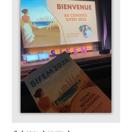
Agenda
Congrès SIFEM
Webinaires SIFEM
Comptes-rendus Standardisés
Sifem junior
News – Actus
Bourse de recherche SIFEM
Bourses SIFEM Junior – Congrès
internationaux
Cas cliniques : Sein
Cas cliniques : pelvis
Coin du DES