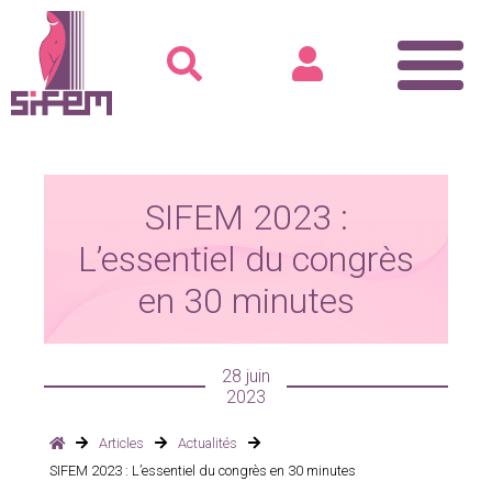
Accueil
SIFEM
SIFEM 2023 :
Rencontre avec le Président
L’essentiel du congrès
Voix du bureau
en 30 minutes
L’équipe SIFEM 2025
Recommandations pour la pratique
Formation
28 juin
Le dépistage
2023
Cours
Articles
Actualités
SIFEM 2023 : L’essentiel du congrès en 30 minutes
Ateliers-Formations