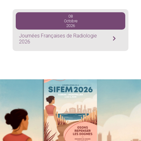
Adhérez à la SIFEM
08
Octobre
Revue « Imagerie de la Femme »
2026
Journées Françaises de Radiologie
2026