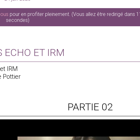
vous
pour en profiter pleinement.
(Vous allez être redirigé dans 
secondes)
 ECHO ET IRM
 et IRM
 Pottier
PARTIE 02