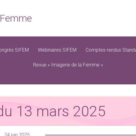
la Femme
ongrès SIFEM
Webinaires SIFEM
Comptes-rendus Standa
Revue « Imagerie de la Femme »
du 13 mars 2025
24 juin 2025