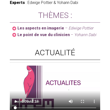
Experts
: Edwige Pottier & Yohann Dabi
Adhérez à la SIFEM
THÈMES :
Revue « Imagerie de la Femme »
Les aspects en imagerie
–
Edwige Pottier
Le point de vue du clinicien
–
Yohann Dabi
ACTUALITÉ