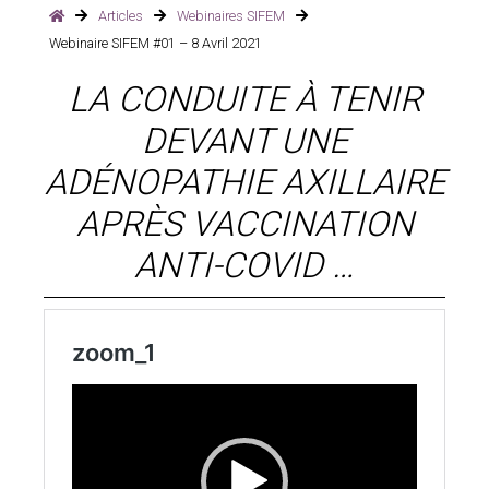
Articles
Webinaires SIFEM
Agenda
Webinaire SIFEM #01 – 8 Avril 2021
LA CONDUITE À TENIR
Congrès SIFEM
DEVANT UNE
Webinaires SIFEM
ADÉNOPATHIE AXILLAIRE
Comptes-rendus Standardisés
APRÈS VACCINATION
Sifem junior
ANTI-COVID …
News – Actus
Bourse de recherche SIFEM
Bourses SIFEM Junior – Congrès
internationaux
Cas cliniques : Sein
Cas cliniques : pelvis
Coin du DES